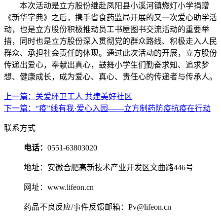
本次活动是立方股份继赴凤阳县小溪河镇燃灯小学捐赠
《新华字典》之后，携手省食药监局开展的又一次爱心助学活
动，也是立方股份积极推动员工书屋图书交流活动的重要举
措，同时也是立方股份深入贯彻党的群众路线、积极走入人民
群众、承担社会责任的体现。通过此次活动的开展，立方股份
传递出爱心，奉献出真心，鼓舞小学生们勤奋求知、追求梦
想、健康成长，成为爱心、真心、责任心的传递者与传承人。
上一篇：关爱环卫工人 共建美好社区
下一篇：“疫”线有我·爱心入园——立方制药防疫抗疫在行动
联系方式
电话：
0551-63803020
地址：安徽合肥高新技术产业开发区文曲路446号
网址：www.lifeon.cn
药品不良反应/事件反馈邮箱：Pv@lifeon.cn