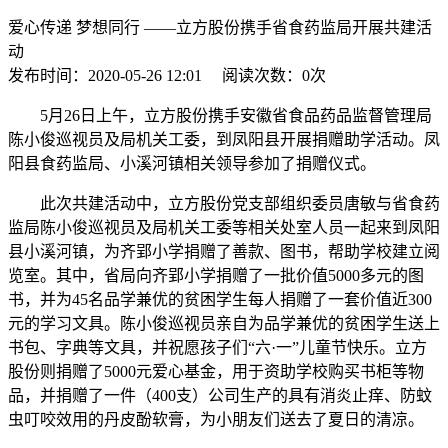
爱心传递 梦想同行 ——立方股份携手省食药监局开展共建活
动
发布时间：
2020-05-26 12:01
阅读次数：
0
次
5月26日上午，立方股份携手安徽省食品药品监督管理局
陈小俊巡视员及局机关工委，到凤阳县开展捐赠助学活动。凤
阳县食药监局、小溪河镇相关领导参加了捐赠仪式。
此次共建活动中，立方股份党支部组织委员唐敏与省食药
监局陈小俊巡视员及局机关工委等相关处室人员一起来到凤阳
县小溪河镇，为齐郢小学捐赠了善款、图书，帮助学校建立阅
览室。其中，省局向齐郢小学捐赠了一批价值5000多元的图
书，并为45名品学兼优的贫困学生每人捐赠了一套价值近300
元的学习文具。陈小俊巡视员亲自为品学兼优的贫困学生送上
书包、字典等文具，并祝愿孩子们“六·一”儿童节快乐。立方
股份则捐赠了5000元爱心基金，用于资助学校购买书柜等物
品，并捐赠了一件（400支）公司生产的具有消炎止痒、防蚊
虫叮咬效用的丹皮酚软膏，为小朋友们送去了夏日的清凉。