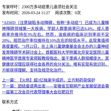
专家呼吁：2300万多动症患儿亟须社会关注
发布时间：
2026-03-24 11:27
阅读次数：
0
次
“ADHD（注意缺陷多动障碍，俗称“多动症”）已成为儿童精
神障碍领域第一大疾病，学龄人群患病率已达6.4%，成人患
病率亦维持在3%左右。然而，该疾病的临床识别率尚不足
20%，规范治疗率仅维持在10%左右的较低水平，此现象值得
高度重视。”3月22日，在上海儿童健康基金会主办的儿童神经
发育障碍学术研讨会上，首都医科大学附属北京安定医院儿童
精神医学首席专家郑毅教授指出，鉴于患病人群规模庞大，其
健康状况理应获得社会各界的充分关注。唯有实现有效识别，
方能获得理解、支持及规范化治疗。
上一篇：【火热】超3亿独家中成药，立方制药获保护
下一篇：团结奋进再出发——安徽省互联网产业发展促进会第
一届第三次会员代表暨理事大会在肥召开
联系方式